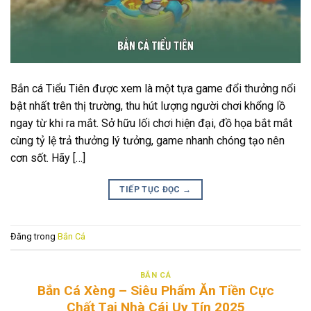
Bắn cá Tiểu Tiên được xem là một tựa game đổi thưởng nổi
bật nhất trên thị trường, thu hút lượng người chơi khổng lồ
ngay từ khi ra mắt. Sở hữu lối chơi hiện đại, đồ họa bắt mắt
cùng tỷ lệ trả thưởng lý tưởng, game nhanh chóng tạo nên
cơn sốt. Hãy […]
TIẾP TỤC ĐỌC
→
Đăng trong
Bắn Cá
BẮN CÁ
Bắn Cá Xèng – Siêu Phẩm Ăn Tiền Cực
Chất Tại Nhà Cái Uy Tín 2025