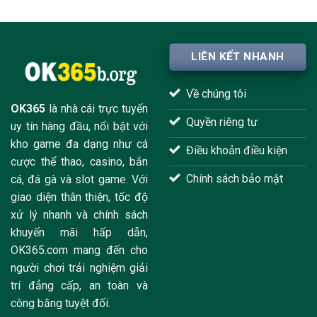
Bạn
Kinh
Kết
Nghiệm
Quả
Nuôi
Nhanh
Và
Năm
LIÊN KẾT NHANH
Chọn
2025
Gà
Chiến
Về chúng tôi
Cho
Hội
OK365
là nhà cái trực tuyến
Viên
Quyền riêng tư
uy tín hàng đầu, nổi bật với
Năm
kho game đa dạng như cá
2025
Điều khoản điều kiện
cược thể thao, casino, bắn
Chính sách bảo mật
cá, đá gà và slot game. Với
giao diện thân thiện, tốc độ
xử lý nhanh và chính sách
khuyến mãi hấp dẫn,
OK365.com mang đến cho
người chơi trải nghiệm giải
trí đẳng cấp, an toàn và
công bằng tuyệt đối.