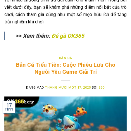
viết dưới đây, bạn sẽ khám phá những điểm nổi bật của trò
chơi, cách tham gia cũng như một số mẹo hữu ích để tăng
trải nghiệm khi chơi.
>> Xem thêm:
Đá gà OK365
BẮN CÁ
Bắn Cá Tiểu Tiên: Cuộc Phiêu Lưu Cho
Người Yêu Game Giải Trí
ĐĂNG VÀO
THÁNG MƯỜI MỘT 17, 2025
BỞI
SEO
17
Th11