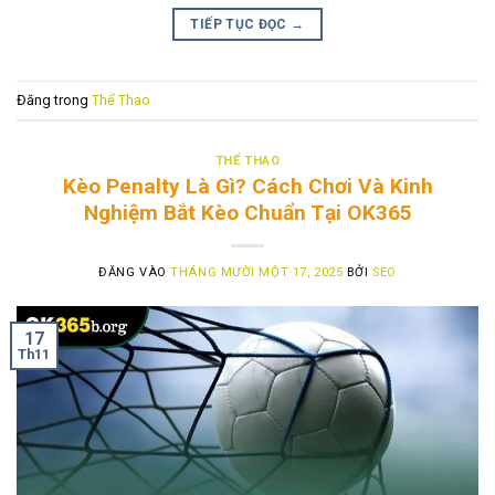
TIẾP TỤC ĐỌC
→
Đăng trong
Thể Thao
THỂ THAO
Kèo Penalty Là Gì? Cách Chơi Và Kinh
Nghiệm Bắt Kèo Chuẩn Tại OK365
ĐĂNG VÀO
THÁNG MƯỜI MỘT 17, 2025
BỞI
SEO
17
Th11