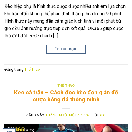
Kèo hiệp phụ là hình thức cược được nhiều anh em lựa chọn
khi trận đấu không thể phân định thắng thua trong 90 phút.
Hình thức này mang đến cảm giác kịch tính vì mỗi phút bù
giờ đều ảnh hưởng trực tiếp đến kết quả. OK365 giúp cược
thủ đặt đặt cược nhanh […]
TIẾP TỤC ĐỌC
→
Đăng trong
Thể Thao
THỂ THAO
Kèo cả trận – Cách đọc kèo đơn giản để
cược bóng đá thông minh
ĐĂNG VÀO
THÁNG MƯỜI MỘT 17, 2025
BỞI
SEO