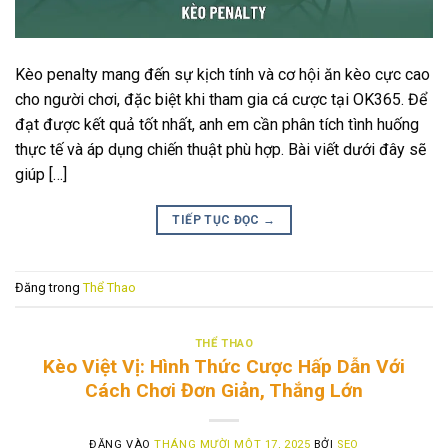
Kèo penalty mang đến sự kịch tính và cơ hội ăn kèo cực cao
cho người chơi, đặc biệt khi tham gia cá cược tại OK365. Để
đạt được kết quả tốt nhất, anh em cần phân tích tình huống
thực tế và áp dụng chiến thuật phù hợp. Bài viết dưới đây sẽ
giúp […]
TIẾP TỤC ĐỌC
→
Đăng trong
Thể Thao
THỂ THAO
Kèo Việt Vị: Hình Thức Cược Hấp Dẫn Với
Cách Chơi Đơn Giản, Thắng Lớn
ĐĂNG VÀO
THÁNG MƯỜI MỘT 17, 2025
BỞI
SEO