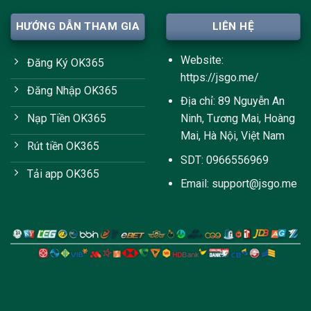
HƯỚNG DẪN THAM GIA
LIÊN HỆ
Website:
Đăng Ký OK365
https://jsgo.me/
Đăng Nhập OK365
Địa chỉ: 89 Nguyễn An
Ninh, Tương Mai, Hoàng
Nạp Tiền OK365
Mai, Hà Nội, Việt Nam
Rút tiền OK365
SDT: 0966556969
Tải app OK365
Email:
support@jsgo.me