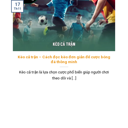
17
Th11
Kèo cả trận – Cách đọc kèo đơn giản để cược bóng
đá thông minh
Kèo cả trận là lựa chọn cược phổ biến giúp người chơi
theo dõi và [...]