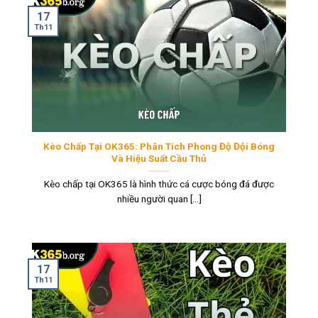
17
Th11
Kèo Chấp Tại OK365: Phân Tích Phong Độ Đội Bóng
Và Hiệu Suất Cầu Thủ
Kèo chấp tại OK365 là hình thức cá cược bóng đá được
nhiều người quan [...]
17
Th11