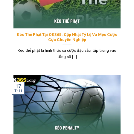
Kèo Thẻ Phạt Tại OK365: Cập Nhật Tỷ Lệ Và Mẹo Cược
Cực Chuyên Nghiệp
Kèo thẻ phạt là hình thức cá cược đặc sắc, tập trung vào
tổng số [...]
17
Th11