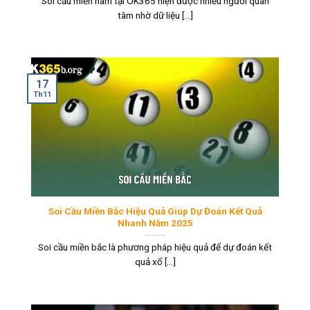
Soi cầu miền nam tại OK365 hiện được nhiều người quan
tâm nhờ dữ liệu [...]
17
Th11
Soi Cầu Miền Bắc Hiệu Quả Giúp Dự Đoán Kết Quả
Nhanh Năm 2025
Soi cầu miền bắc là phương pháp hiệu quả để dự đoán kết
quả xổ [...]