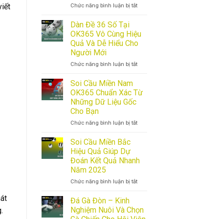
viết
Chức năng bình luận bị tắt
ở
Cách
Chơi
Dàn Đề 36 Số Tại
Lô
OK365 Vô Cùng Hiệu
Xiên
Quả Và Dễ Hiểu Cho
Hiệu
Người Mới
Quả
Với
Chức năng bình luận bị tắt
ở
OK365
Dàn
Mà
Đề
Soi Cầu Miền Nam
Bạn
36
OK365 Chuẩn Xác Từ
Không
Số
Những Dữ Liệu Gốc
Thể
Tại
Cho Bạn
Bỏ
OK365
Qua
Vô
Chức năng bình luận bị tắt
ở
Cùng
Soi
Hiệu
Cầu
Soi Cầu Miền Bắc
Quả
Miền
Hiệu Quả Giúp Dự
Và
Nam
Đoán Kết Quả Nhanh
Dễ
OK365
Năm 2025
Hiểu
Chuẩn
Cho
Xác
Chức năng bình luận bị tắt
ở
Người
Từ
Soi
hát
Mới
Những
Cầu
Đá Gà Đòn – Kinh
Dữ
Miền
Nghiệm Nuôi Và Chọn
.
Liệu
Bắc