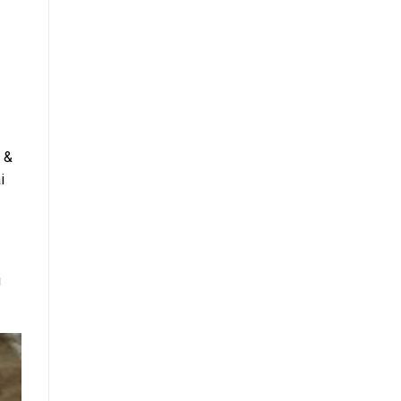
 &
i
g