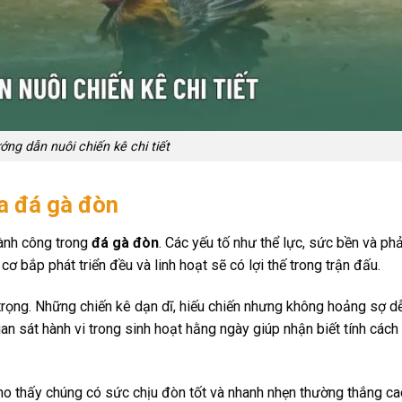
ớng dẫn nuôi chiến kê chi tiết
a đá gà đòn
hành công trong
đá gà đòn
. Các yếu tố như thể lực, sức bền và ph
 bắp phát triển đều và linh hoạt sẽ có lợi thế trong trận đấu.
 trọng. Những chiến kê dạn dĩ, hiếu chiến nhưng không hoảng sợ d
an sát hành vi trong sinh hoạt hằng ngày giúp nhận biết tính cách
ho thấy chúng có sức chịu đòn tốt và nhanh nhẹn thường thắng ca