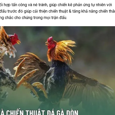
i hợp tấn công và né tránh, giúp chiến kê phản ứng tự nhiên với
n đấu trước đó giúp cải thiện chiến thuật & tăng khả năng chiến thắ
ng chắc cho chúng trong mọi trận đấu.