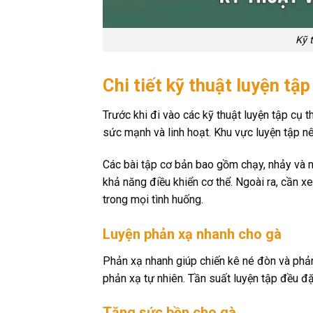
Kỹ 
Chi tiết kỹ thuật luyện tậ
Trước khi đi vào các kỹ thuật luyện tập cụ 
sức mạnh và linh hoạt. Khu vực luyện tập 
Các bài tập cơ bản bao gồm chạy, nhảy và n
khả năng điều khiển cơ thể. Ngoài ra, cần x
trong mọi tình huống.
Luyện phản xạ nhanh cho gà
Phản xạ nhanh giúp chiến kê né đòn và phản
phản xạ tự nhiên. Tần suất luyện tập đều đặ
Tăng sức bền cho gà