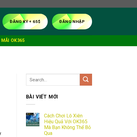
ĐĂNG KÝ + 65$
ĐĂNG NHẬP
 MÃI OK365
BÀI VIẾT MỚI
Cách Chơi Lô Xiên
Hiệu Quả Với OK365
Mà Bạn Không Thể Bỏ
Qua
y