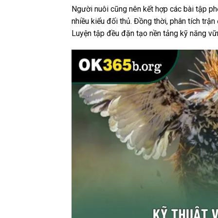
Người nuôi cũng nên kết hợp các bài tập phố
nhiều kiểu đối thủ. Đồng thời, phân tích trậ
Luyện tập đều đặn tạo nền tảng kỹ năng vữ