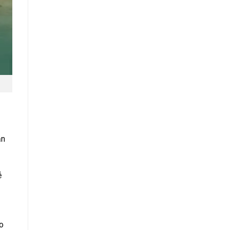
ản
ễ
o