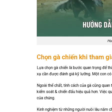
Hư
Chọn gà chiến khi tham gi
Lựa chọn gà chiến là bước quan trọng để t
xạ cần được đánh giá kỹ lưỡng. Một con có cơ
Ngoài thể chất, tính cách của gà cũng quan
kiểm soát & chiến đấu hiệu quả hơn. Việc qu
của chúng.
Kinh nghiệm từ những người nuôi lâu năm c