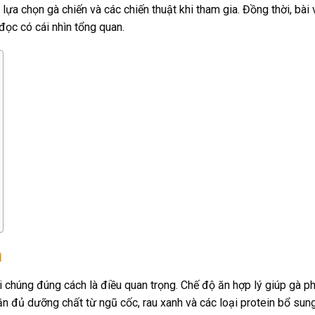
, lựa chọn gà chiến và các chiến thuật khi tham gia. Đồng thời, bài 
 đọc có cái nhìn tổng quan.
n
ôi chúng đúng cách là điều quan trọng. Chế độ ăn hợp lý giúp gà p
cần đủ dưỡng chất từ ngũ cốc, rau xanh và các loại protein bổ sung