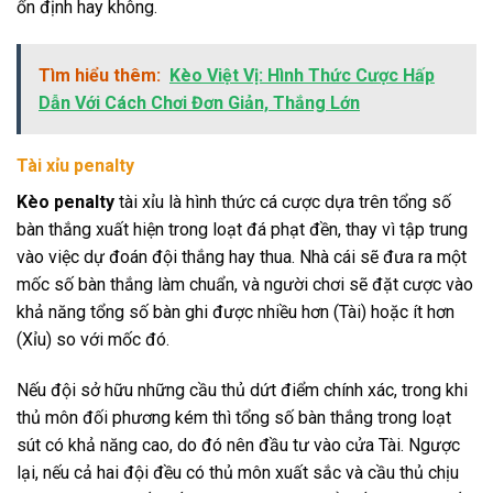
ổn định hay không.
Tìm hiểu thêm:
Kèo Việt Vị: Hình Thức Cược Hấp
Dẫn Với Cách Chơi Đơn Giản, Thắng Lớn
Tài xỉu penalty
Kèo penalty
tài xỉu là hình thức cá cược dựa trên tổng số
bàn thắng xuất hiện trong loạt đá phạt đền, thay vì tập trung
vào việc dự đoán đội thắng hay thua. Nhà cái sẽ đưa ra một
mốc số bàn thắng làm chuẩn, và người chơi sẽ đặt cược vào
khả năng tổng số bàn ghi được nhiều hơn (Tài) hoặc ít hơn
(Xỉu) so với mốc đó.
Nếu đội sở hữu những cầu thủ dứt điểm chính xác, trong khi
thủ môn đối phương kém thì tổng số bàn thắng trong loạt
sút có khả năng cao, do đó nên đầu tư vào cửa Tài. Ngược
lại, nếu cả hai đội đều có thủ môn xuất sắc và cầu thủ chịu