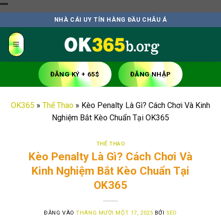
"
""
"
Bỏ
qua
NHÀ CÁI UY TÍN HÀNG ĐẦU CHÂU Á
nội
dung
ĐĂNG KÝ + 65$
ĐĂNG NHẬP
OK365
»
Thể Thao
»
Kèo Penalty Là Gì? Cách Chơi Và Kinh
Nghiệm Bắt Kèo Chuẩn Tại OK365
THỂ THAO
Kèo Penalty Là Gì? Cách Chơi Và
Kinh Nghiệm Bắt Kèo Chuẩn Tại
OK365
ĐĂNG VÀO
THÁNG MƯỜI MỘT 17, 2025
BỞI
SEO