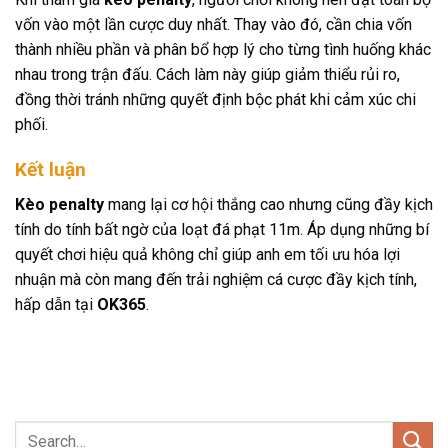
vốn vào một lần cược duy nhất. Thay vào đó, cần chia vốn
thành nhiều phần và phân bổ hợp lý cho từng tình huống khác
nhau trong trận đấu. Cách làm này giúp giảm thiểu rủi ro,
đồng thời tránh những quyết định bộc phát khi cảm xúc chi
phối.
Kết luận
Kèo penalty
mang lại cơ hội thắng cao nhưng cũng đầy kịch
tính do tính bất ngờ của loạt đá phạt 11m. Áp dụng những bí
quyết chơi hiệu quả không chỉ giúp anh em tối ưu hóa lợi
nhuận mà còn mang đến trải nghiệm cá cược đầy kịch tính,
hấp dẫn tại
OK365
.