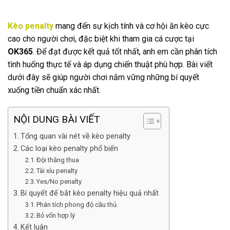
Kèo penalty
mang đến sự kịch tính và cơ hội ăn kèo cực
cao cho người chơi, đặc biệt khi tham gia cá cược tại
OK365
. Để đạt được kết quả tốt nhất, anh em cần phân tích
tình huống thực tế và áp dụng chiến thuật phù hợp. Bài viết
dưới đây sẽ giúp người chơi nắm vững những bí quyết
xuống tiền chuẩn xác nhất.
NỘI DUNG BÀI VIẾT
Tổng quan vài nét về kèo penalty
Các loại kèo penalty phổ biến
Đội thắng thua
Tài xỉu penalty
Yes/No penalty
Bí quyết để bắt kèo penalty hiệu quả nhất
Phân tích phong độ cầu thủ
Bỏ vốn hợp lý
Kết luận