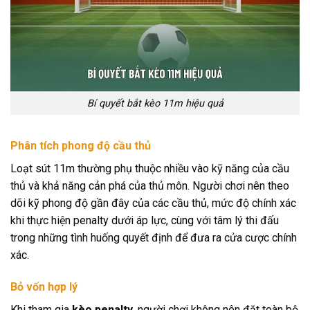
Bí quyết bắt kèo 11m hiệu quả
Phân tích phong độ cầu thủ
Loạt sút 11m thường phụ thuộc nhiều vào kỹ năng của cầu
thủ và khả năng cản phá của thủ môn. Người chơi nên theo
dõi kỹ phong độ gần đây của các cầu thủ, mức độ chính xác
khi thực hiện penalty dưới áp lực, cùng với tâm lý thi đấu
trong những tình huống quyết định để đưa ra cửa cược chính
xác.
Bỏ vốn hợp lý
Khi tham gia
kèo penalty
, người chơi không nên đặt toàn bộ