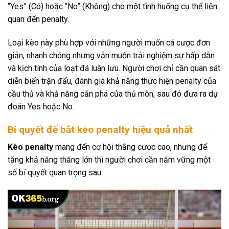
“Yes” (Có) hoặc “No” (Không) cho một tình huống cụ thể liên
quan đến penalty.
Loại kèo này phù hợp với những người muốn cá cược đơn
giản, nhanh chóng nhưng vẫn muốn trải nghiệm sự hấp dẫn
và kịch tính của loạt đá luân lưu. Người chơi chỉ cần quan sát
diễn biến trận đấu, đánh giá khả năng thực hiện penalty của
cầu thủ và khả năng cản phá của thủ môn, sau đó đưa ra dự
đoán Yes hoặc No.
Bí quyết để bắt kèo penalty hiệu quả nhất
Kèo penalty
mang đến cơ hội thắng cược cao, nhưng để
tăng khả năng thắng lớn thì người chơi cần nắm vững một
số bí quyết quan trọng sau: